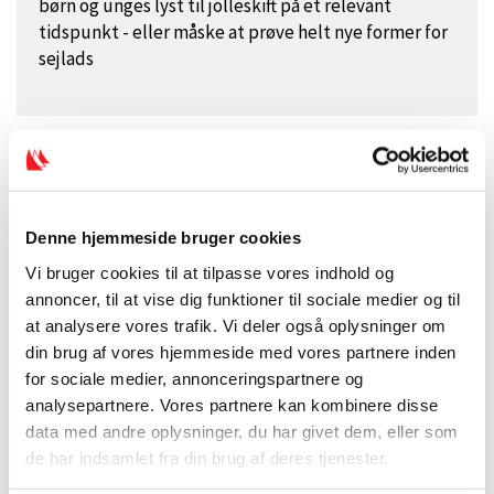
børn og unges lyst til jolleskift på et relevant
tidspunkt - eller måske at prøve helt nye former for
sejlads
Denne hjemmeside bruger cookies
Vi bruger cookies til at tilpasse vores indhold og
annoncer, til at vise dig funktioner til sociale medier og til
at analysere vores trafik. Vi deler også oplysninger om
din brug af vores hjemmeside med vores partnere inden
for sociale medier, annonceringspartnere og
analysepartnere. Vores partnere kan kombinere disse
Aldersrelateret træning
data med andre oplysninger, du har givet dem, eller som
Vinteraktiviteter for børn og
de har indsamlet fra din brug af deres tjenester.
unge